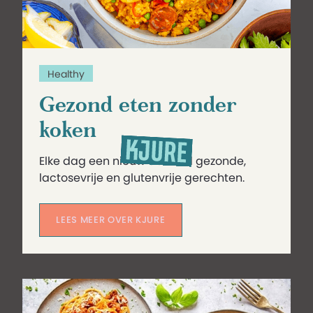
Healthy
Gezond eten zonder
koken
Elke dag een nieuw aanbod gezonde,
lactosevrije en glutenvrije gerechten.
LEES MEER OVER KJURE