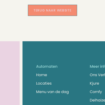
TERUG NAAR WEBSITE
Automaten
Meer in
Home
Ons Ver
Locaties
Kjure
Menu van de dag
Comfy
Delhaiz